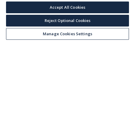
Accept All Cookies
Reject Optional Cookies
Manage Cookies Settings
Keep up with the current
Sign up for our newsletter to receive market trends,
forecasts, and our featured Market Insights papers
directly to your inbox each month.
Corporate email
*
I accept Veson Nautical's
privacy notice
and being signed up to
receiving marketing communications. I understand I can unsubscribe
from these at any time.
*