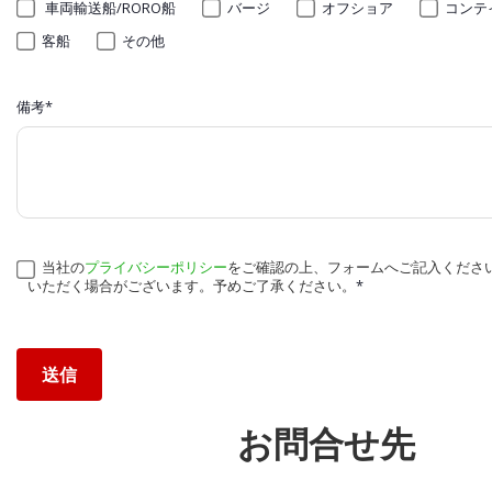
車両輸送船/RORO船
バージ
オフショア
コンテ
客船
その他
備考
*
当社の
プライバシーポリシー
をご確認の上、フォームへご記入くださ
いただく場合がございます。予めご了承ください。
*
お問合せ先