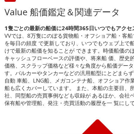
Value 船価鑑定＆関連データ
1隻ごとの最新の船価に24時間365日いつでもアクセ
VVでは、8万隻にのぼる貨物船・オフショア船・客船1
を毎日の頻度 で更新しており、いつでもウェブ上で
けで最新の船価を知ることが できます。時価船価のほ
キャッシュフローベースの評価や、将来船 価、歴史
価格、スクラップ価格など様々な角度から船価データ
す。バルカーやタンカーなどの汎用船型にとどまらず
自動 車船、LNG船、メガコンテナ船、オフショア作
船も広くカバーしています。 また、本船の主要目、
社、同型船の売買事例なども収録が あるほか、会社
保有船や管理船、発注・売買活動の履歴を一 覧にし