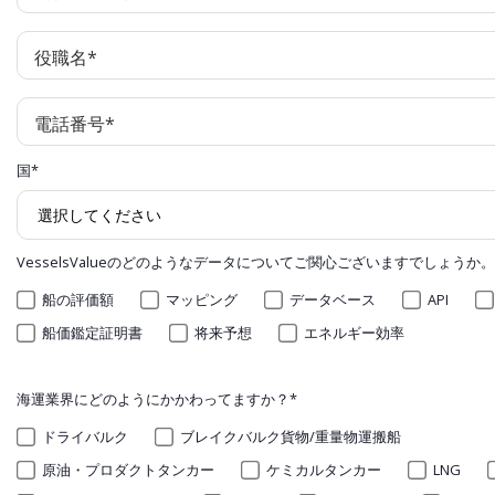
役職名
*
電話番号
*
国
*
VesselsValueのどのようなデータについてご関心ございますでしょうか。
船の評価額
マッピング
データベース
API
船価鑑定証明書
将来予想
エネルギー効率
海運業界にどのようにかかわってますか？
*
ドライバルク
ブレイクバルク貨物/重量物運搬船
原油・プロダクトタンカー
ケミカルタンカー
LNG