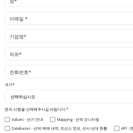
성
*
이메일
*
기업명
*
직위
*
전화번호
*
국가
*
문의 사항을 선택해주시길 바랍니다.
*
Values - 선가 안내
Mapping - 선박 모니터링
Databases - 선박 매매 내역, 조선소 정보, 선사 선대 현황
API 