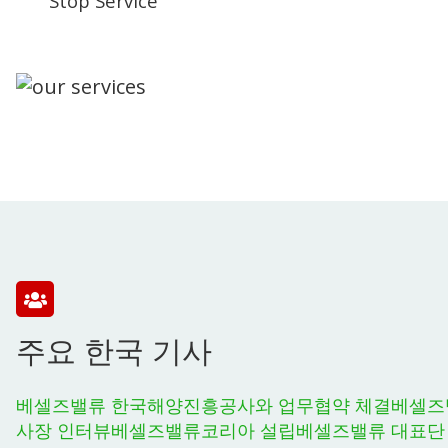
Stop Service
주요 한국 기사
베셀즈밸류 한국해양진흥공사와 업무협약 체결
베셀즈
사장 인터뷰
베셀즈밸류코리아 설립
베셀즈밸류 대표단