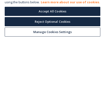
using the buttons below.
Learn more about our use of cookies.
Accept All Cookies
Reject Optional Cookies
Manage Cookies Settings
Keep up with the current
Sign up for our newsletter to receive market trends,
forecasts, and our featured Market Insights papers
directly to your inbox each month.
Corporate email
*
I accept Veson Nautical's
privacy notice
and being signed up to
receiving marketing communications. I understand I can unsubscribe
from these at any time.
*